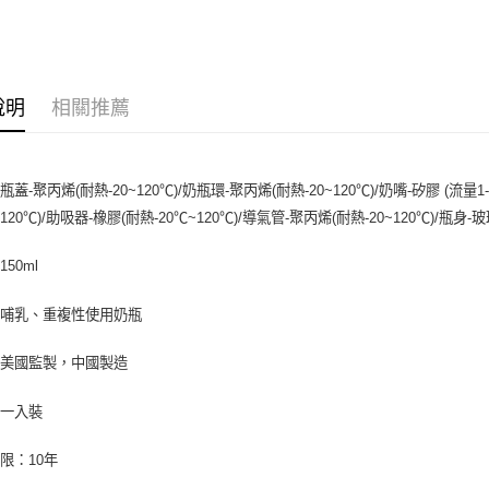
運送方式
全家取貨
每筆NT$6
說明
相關推薦
付款後全
每筆NT$6
：
瓶蓋-聚丙烯(耐熱-20~120℃)/奶瓶環-聚丙烯(耐熱-20~120℃)/奶嘴-矽膠 (流量
7-11取貨
~120℃)/助吸器-橡膠(耐熱-20℃~120℃)/導氣管-聚丙烯(耐熱-20~120℃)/瓶身-
每筆NT$6
50ml
付款後7-1
每筆NT$6
：哺乳、重複性使用奶瓶
宅配
：美國監製，中國製造
每筆NT$1
：一入裝
離島宅配
每筆NT$1
限：10年