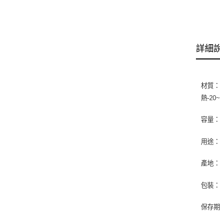
詳細
材質
熱-20
容量：1
用途
產地
包裝
保存期