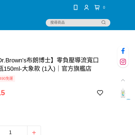
0
r.Brown's布朗博士】零負壓導流寬口
150ml-大象款 (1入)｜官方旗艦店
490免運
15