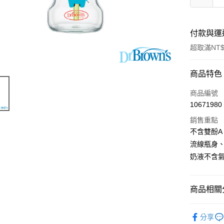
付款與運
超取滿NT$
付款方式
商品特色
信用卡一
商品編號
10671980
超商取貨
銷售重點
LINE Pay
不含雙酚A
流線瓶身
Apple Pay
奶液不含
街口支付
Google Pa
商品相關分
ATM付款
零負壓導流
分享