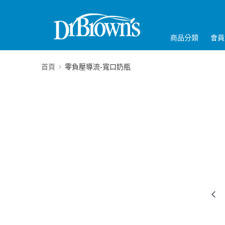
商品分類
會員
首頁
零負壓導流-寬口奶瓶