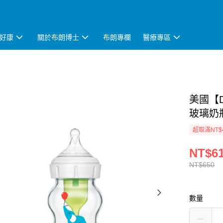
好康
關於布朗博士
布朗專欄
醫療專區
美國【D
玻璃奶瓶
超取滿NT$
NT$6
NT$650
數量