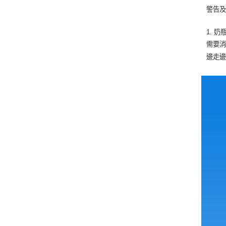
警告
1. 
需要消
邊走