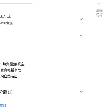
清除
紀錄
送方式
490免運
次付款
付款
、無負壓(無真空)
、寶寶輕鬆拿取
氣泡自然液出
y
類 (1)
-寬口奶瓶
客服