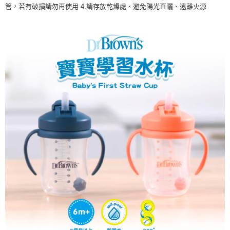
管，若有破損請勿再使用 4.請存放乾燥處、避免陽光直曬、遠離火源