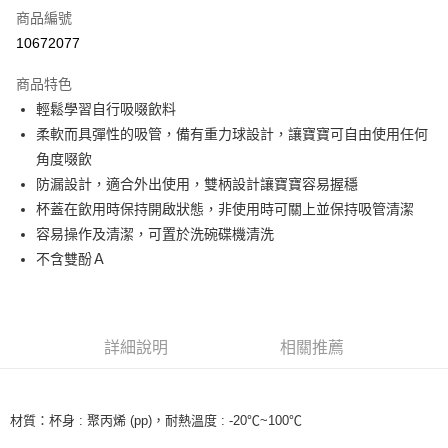
商品編號
超商取貨付款
10672077
LINE Pay
商品特色
Apple Pay
輕鬆學習自行吸啜飲料
柔軟而具彈性的吸管，備有重力球設計，讓寶寶可自由使用任何
街口支付
角度啜飲
Google Pay
防漏設計，適合外出使用，雙柄設計讓寶寶容易握穩
杯蓋在飲用時保持開啟狀態，非使用時可關上並保持吸管清潔
ATM付款
容易操作及清潔，可置於洗碗碟機清洗
不含雙酚Ａ
運送方式
全家取貨付款
每筆NT$60，滿NT$490(含以上)免運費
詳細說明
相關推薦
付款後全家取貨
每筆NT$60，滿NT$490(含以上)免運費
材質：杯身 : 聚丙烯 (pp)，耐熱溫度 : -20℃~100℃
7-11取貨付款