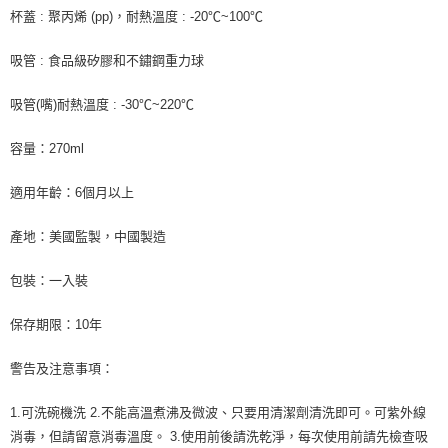
每筆NT$60，滿NT$490(含以上)免運費
杯蓋 : 聚丙烯 (pp)，耐熱溫度 : -20℃~100℃
付款後7-11取貨
吸管 : 食品級矽膠和不鏽鋼重力球
每筆NT$60，滿NT$490(含以上)免運費
吸管(嘴)耐熱溫度 : -30℃~220℃
宅配
每筆NT$100，滿NT$690(含以上)免運費
容量：270ml
離島宅配
適用年齡：6個月以上
每筆NT$150，滿NT$2,000(含以上)免運費
產地：美國監製，中國製造
包裝：一入裝
保存期限：10年
警告及注意事項：
1.可洗碗機洗 2.不能高溫煮沸及微波、只要用清潔劑清洗即可。可紫外線
消毒，但請留意消毒溫度。 3.使用前後請洗乾淨，每次使用前請先檢查吸