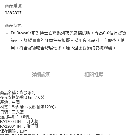
商品編號
超商取貨付款
9882807
LINE Pay
商品特色
Apple Pay
Dr.Brown's布朗博士齒顎系列夜光安撫奶嘴，專為0-6個月寶寶
設計，舒緩寶寶的牙齒生長煩擾。採用夜光設計，方便夜間使
街口支付
用。符合寶寶咬合發展需求，給予溫柔舒適的安撫體驗。
Google Pay
ATM付款
詳細說明
相關推薦
運送方式
全家取貨付款
商品名稱：齒顎系列
每筆NT$60，滿NT$490(含以上)免運費
夜光安撫奶嘴 0-6m 2入裝
產地：中國
材質：聚丙烯、矽膠(耐熱120℃)
付款後全家取貨
包裝：二入裝
每筆NT$60，滿NT$490(含以上)免運費
適用年齡：0-6個月
PA12003-INTL 珊瑚粉
PA12004-INTL 海洋藍
7-11取貨付款
保存期限：10年